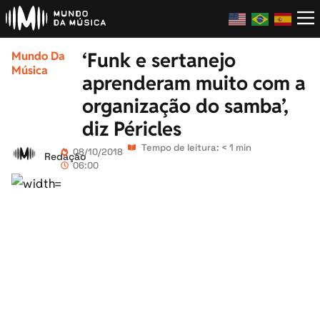
‘Funk e sertanejo
Mundo Da
Música
aprenderam muito com a
organização do samba’,
diz Péricles
Tempo de leitura: < 1 min
08/10/2018
Redação
06:00