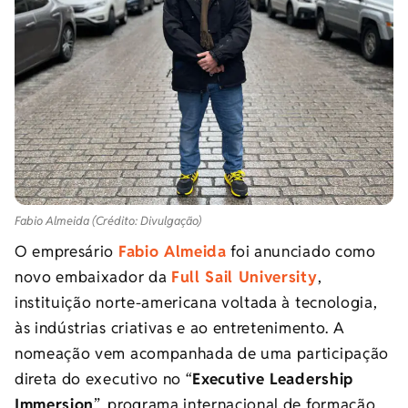
Fabio Almeida (Crédito: Divulgação)
O empresário
Fabio Almeida
foi anunciado como
novo embaixador da
Full Sail University
,
instituição norte-americana voltada à tecnologia,
às indústrias criativas e ao entretenimento. A
nomeação vem acompanhada de uma participação
direta do executivo no “
Executive Leadership
Immersion
”, programa internacional de formação