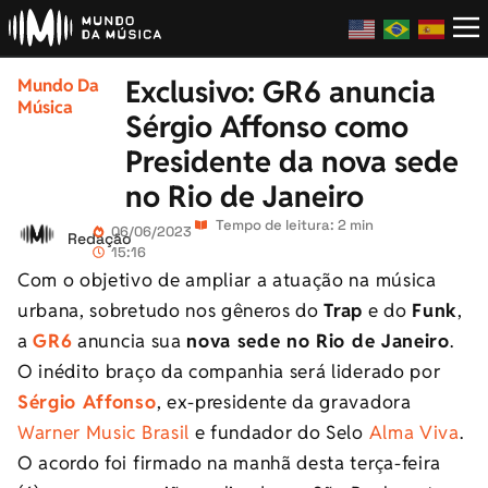
Exclusivo: GR6 anuncia
Mundo Da
Música
Sérgio Affonso como
Presidente da nova sede
no Rio de Janeiro
Tempo de leitura: 2 min
06/06/2023
Redação
15:16
Com o objetivo de ampliar a atuação na música
urbana, sobretudo nos gêneros do
Trap
e do
Funk
,
a
GR6
anuncia sua
nova sede no Rio de Janeiro
.
O inédito braço da companhia será liderado por
Sérgio Affonso
, ex-presidente da gravadora
Warner Music Brasil
e fundador do Selo
Alma Viva
.
O acordo foi firmado na manhã desta terça-feira