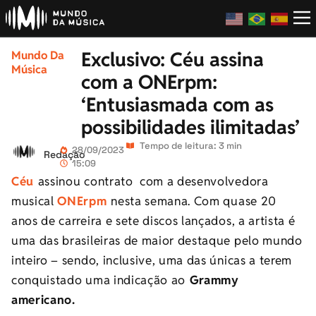
Exclusivo: Céu assina
Mundo Da
Música
com a ONErpm:
‘Entusiasmada com as
possibilidades ilimitadas’
Tempo de leitura: 3 min
28/09/2023
Redação
15:09
Céu
assinou contrato com a desenvolvedora
musical
ONErpm
nesta semana
. Com quase 20
anos de carreira e sete discos lançados, a artista é
uma das brasileiras de maior destaque pelo mundo
inteiro – sendo, inclusive, uma das únicas a terem
conquistado uma indicação ao
Grammy
americano.