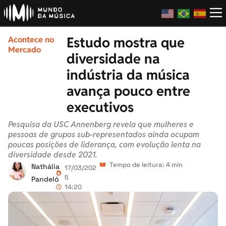
Estudo mostra que
Acontece no
Mercado
diversidade na
indústria da música
avança pouco entre
executivos
Pesquisa da USC Annenberg revela que mulheres e
pessoas de grupos sub-representados ainda ocupam
poucas posições de liderança, com evolução lenta na
diversidade desde 2021.
Tempo de leitura: 4 min
Nathália
17/03/202
5
Pandeló
14:20