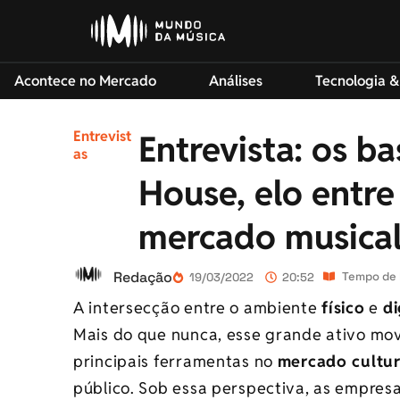
Acontece no Mercado
Análises
Tecnologia &
Entrevist
Entrevista: os b
as
House, elo entr
mercado musica
Redação
Tempo de l
19/03/2022
20:52
A intersecção entre o ambiente
físico
e
di
Mais do que nunca, esse grande ativo mo
principais ferramentas no
mercado cultur
público. Sob essa perspectiva, as empres