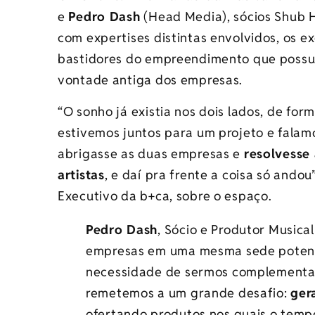
e
Pedro Dash
(Head Media), sócios Shub Ho
com expertises distintas envolvidos, os e
bastidores do empreendimento que possu
vontade antiga dos empresas.
“O sonho já existia nos dois lados, de 
estivemos juntos para um projeto e falam
abrigasse as duas empresas e
resolvesse
artistas
, e daí pra frente a coisa só andou
Executivo da b+ca, sobre o espaço.
Pedro Dash
, Sócio e Produtor Musica
empresas em uma mesma sede potencia
necessidade de sermos complementare
remetemos a um grande desafio:
ger
ofertando produtos nos quais o temp