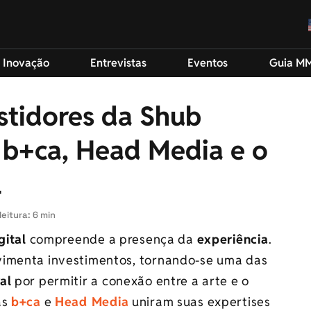
 Inovação
Entrevistas
Eventos
Guia M
astidores da Shub
e b+ca, Head Media e o
l
eitura: 6 min
gital
compreende a presença da
experiência
.
vimenta investimentos, tornando-se uma das
al
por permitir a conexão entre a arte e o
as
b+ca
e
Head Media
uniram suas expertises