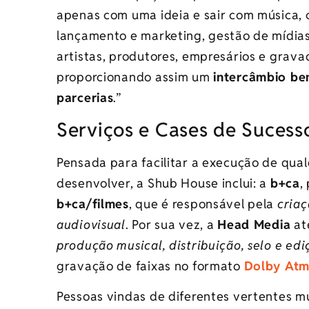
apenas com uma ideia e sair com música, cl
lançamento e marketing, gestão de mídias 
artistas, produtores, empresários e grav
proporcionando assim um
intercâmbio be
parcerias
.”
Serviços e Cases de Sucess
Pensada para facilitar a execução de qua
desenvolver, a Shub House inclui: a
b+ca
,
b+ca/filmes
, que é responsável pela
criaç
audiovisual
. Por sua vez, a
Head Media
at
produção musical, distribuição, selo e edi
gravação de faixas no formato
Dolby At
Pessoas vindas de diferentes vertentes mu