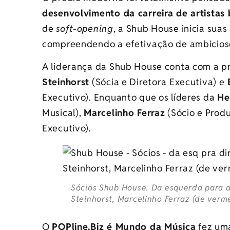
desenvolvimento da carreira de artistas b
de
soft-opening
, a Shub House inicia sua
compreendendo a efetivação de ambicioso
A liderança da Shub House conta com a p
Steinhorst
(Sócia e Diretora Executiva) e
B
Executivo). Enquanto que os líderes da
He
Musical),
Marcelinho Ferraz
(Sócio e Produ
Executivo).
Sócios Shub House. Da esquerda para a 
Steinhorst, Marcelinho Ferraz (de verme
O
POPline.Biz é Mundo da Música
fez uma