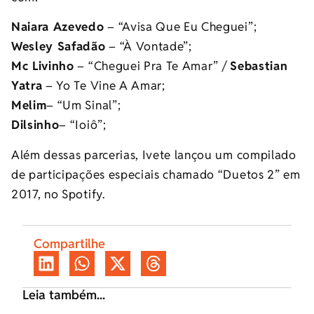
Naiara Azevedo
– “Avisa Que Eu Cheguei”;
Wesley Safadão
– “À Vontade”;
Mc Livinho
– “Cheguei Pra Te Amar” /
Sebastian
Yatra
– Yo Te Vine A Amar;
Melim
– “Um Sinal”;
Dilsinho
– “Ioiô”;
Além dessas parcerias, Ivete lançou um compilado
de participações especiais chamado “Duetos 2” em
2017, no Spotify.
Compartilhe
Leia também...