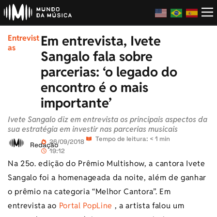
Em entrevista, Ivete
Entrevist
as
Sangalo fala sobre
parcerias: ‘o legado do
encontro é o mais
importante’
Ivete Sangalo diz em entrevista os principais aspectos da
sua estratégia em investir nas parcerias musicais
Tempo de leitura: < 1 min
26/09/2018
Redação
19:12
Na 25o. edição do Prêmio Multishow, a cantora Ivete
Sangalo foi a homenageada da noite, além de ganhar
o prêmio na categoria “Melhor Cantora”. Em
entrevista ao
Portal PopLine
, a artista falou um