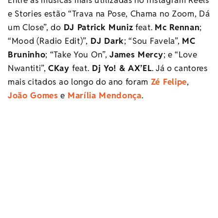
e Stories estão “Trava na Pose, Chama no Zoom, Dá
um Close”, do
DJ Patrick Muniz
feat.
Mc Rennan
;
“Mood (Radio Edit)”,
DJ Dark
; “Sou Favela”,
MC
Bruninho
; “Take You On”,
James Mercy
; e “Love
Nwantiti”,
CKay
feat.
Dj Yo! & AX’EL
. Já o cantores
mais citados ao longo do ano foram
Zé Felipe
,
João Gomes
e
Marília Mendonça
.