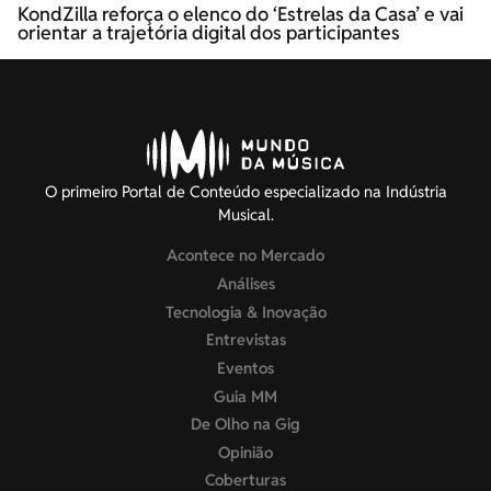
KondZilla reforça o elenco do ‘Estrelas da Casa’ e vai
orientar a trajetória digital dos participantes
O primeiro Portal de Conteúdo especializado na Indústria
Musical.
Acontece no Mercado
Análises
Tecnologia & Inovação
Entrevistas
Eventos
Guia MM
De Olho na Gig
Opinião
Coberturas