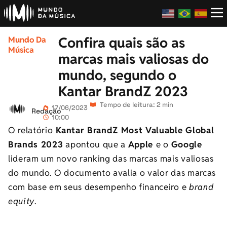
Confira quais são as
Mundo Da
Música
marcas mais valiosas do
mundo, segundo o
Kantar BrandZ 2023
Tempo de leitura: 2 min
17/06/2023
Redação
10:00
O
relatório
Kantar BrandZ Most Valuable Global
Brands 2023
apontou que a
Apple
e o
Google
lideram um novo ranking das marcas mais valiosas
do mundo. O documento avalia o valor das marcas
com base em seus desempenho financeiro e
brand
equity
.