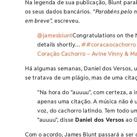
Na legenda de sua publicação, Blunt parab
os seus dados bancários.
“Parabéns pelo n
em breve”,
escreveu.
@jamesblunt
Congratulations on the 
details shortly…
##coracaocachorro
Coração Cachorro – Avine Vinny & M
Há algumas semanas, Daniel dos Versos, u
se tratava de um plágio, mas de uma cita
“Na hora do “auuuu”, com certeza, a i
apenas uma citação. A música não é 
voz, do cachorro latindo. Tem todo u
“auuuu”, disse
Daniel dos Versos
ao G
Com o acordo, James Blunt passará a ser 