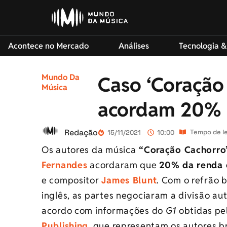
Acontece no Mercado
Análises
Tecnologia &
Mundo Da
Caso ‘Coração 
Música
acordam 20% 
Redação
Tempo de le
15/11/2021
10:00
Os autores da música
“Coração Cachorro
Fernandes
acordaram que
20% da renda 
e compositor
James Blunt
. Com o refrão
inglês, as partes negociaram a divisão aut
acordo com informações do
G1
obtidas pe
Publishing
, que representam os autores br