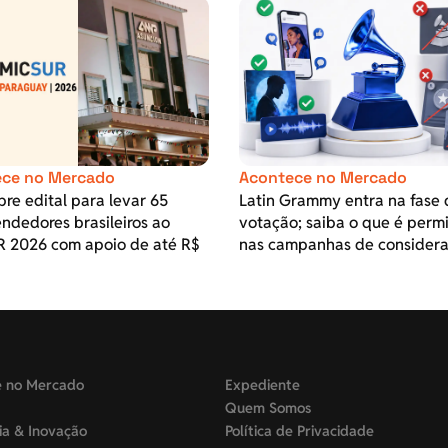
ce no Mercado
Acontece no Mercado
re edital para levar 65
Latin Grammy entra na fase 
ndedores brasileiros ao
votação; saiba o que é perm
 2026 com apoio de até R$
nas campanhas de consider
e no Mercado
Expediente
Quem Somos
ia & Inovação
Política de Privacidade