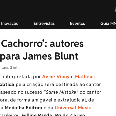
 Inovação
Entrevistas
Eventos
Guia M
Cachorro’: autores
para James Blunt
itura: 2 min
”
interpretada por
Ávine Vinny
e
Matheus
obtida
pela criação será destinada ao cantor
 baseado no sucesso
“Same Mistake”
do cantor
oral de forma amigável e extrajudicial, de
la
Medalha Editora
e da
Universal Music
asileiros:
Fellipe Panda, Pg do Carmo,