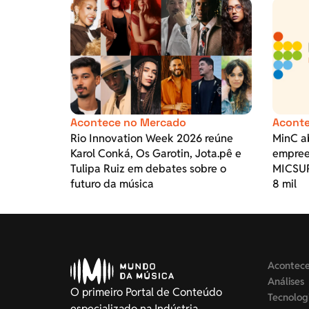
Acontece no Mercado
Aconte
Rio Innovation Week 2026 reúne
MinC ab
Karol Conká, Os Garotin, Jota.pê e
empree
Tulipa Ruiz em debates sobre o
MICSUR
futuro da música
8 mil
Acontec
Análises
O primeiro Portal de Conteúdo
Tecnolog
especializado na Indústria