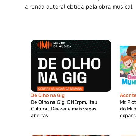
a renda autoral obtida pela obra musical.
De Olho na Gig
Aconte
De Olho na Gig: ONErpm, Itaú
Mr. Plo
Cultural, Deezer e mais vagas
do Mund
abertas
expans