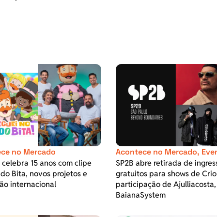
ce no Mercado
Acontece no Mercado
,
Eve
t celebra 15 anos com clipe
SP2B abre retirada de ingres
o Bita, novos projetos e
gratuitos para shows de Crio
ão internacional
participação de Ajulliacosta,
BaianaSystem