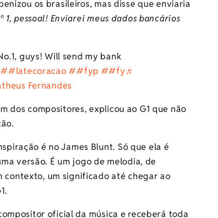
enizou os brasileiros, mas disse que enviaria
º 1, pessoal! Enviarei meus dados bancários
No.1, guys! Will send my bank
##latecoracao
##fyp
##fy
♬
atheus Fernandes
m dos compositores, explicou ao G1 que não
ção.
nspiração é no James Blunt. Só que ela é
uma versão. É um jogo de melodia, de
m contexto, um significado até chegar ao
1.
compositor oficial da música e receberá toda