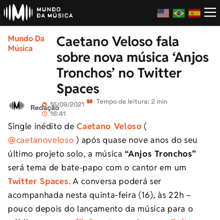
Caetano Veloso fala
Mundo Da
Música
sobre nova música ‘Anjos
Tronchos’ no Twitter
Spaces
Tempo de leitura: 2 min
16/09/2021
Redação
16:41
Single inédito de
Caetano Veloso
(
@caetanoveloso
) após quase nove anos do seu
último projeto solo, a música
“Anjos Tronchos”
será tema de bate-papo com o cantor em um
Twitter Spaces
. A conversa poderá ser
acompanhada nesta quinta-feira (16), às 22h –
pouco depois do lançamento da música para o