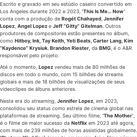
Escrito e gravado em seu estúdio caseiro convertido em
Los Angeles durante 2022 e 2023,
‘This Is Me… Now’
conta com a produção de
Rogét Chahayed
,
Jennifer
Lopez
,
Angel Lopez
e
Jeff “Gitty” Gitelman
. Outros
produtores de compositores estão presentes no álbum,
como
Hitboy, Ink, Tay Keith, Yeti Beats, Carter Lang, Kim
“Kaydence” Krysiuk. Brandon Riester,
da
BMG
, é o A&R
responsável pelo projeto.
Até o momento,
Lopez
vendeu mais de 80 milhões de
discos em todo o mundo, com 15 bilhões de streams
globais e mais de 18 bilhões de visualizações de seus
videoclipes de álbuns anteriores.
Nesta era do
streaming
,
Jennifer Lopez
, em 2023,
consolidou seu status como estrela de cinema global nas
plataformas de streaming. Seu último filme,
‘The Mother’
,
é o filme de maior sucesso da
Netflix
em 2023 até agora,
com mais de 239 milhões de horas assistidas globalmente.