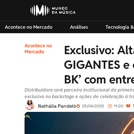
Acontece no Mercado
Análises
Tecnologia &
Acontece no
Exclusivo: Al
Mercado
GIGANTES e c
BK’ com entr
Distribuidora será parceira institucional da primei
exclusivo no backstage e ações de celebração à traj
Nathália Pandeló
25/04/2025
11:20