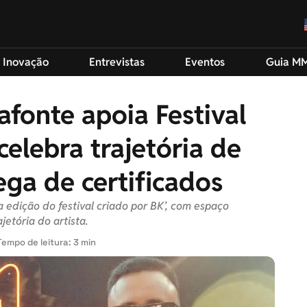
 Inovação
Entrevistas
Eventos
Guia M
tafonte apoia Festival
elebra trajetória de
ega de certificados
ra edição do festival criado por BK’, com espaço
etória do artista.
Tempo de leitura: 3 min