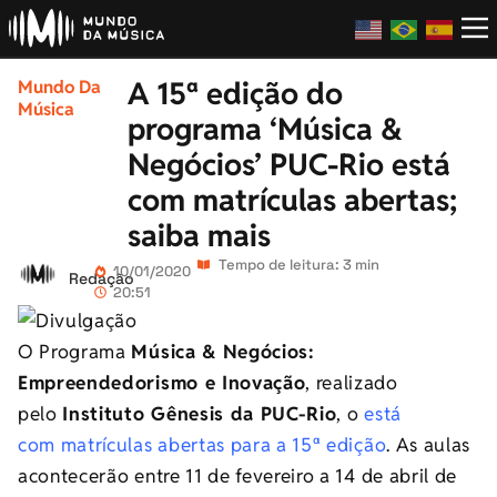
A 15ª edição do
Mundo Da
Música
programa ‘Música &
Negócios’ PUC-Rio está
com matrículas abertas;
saiba mais
Tempo de leitura: 3 min
10/01/2020
Redação
20:51
O Programa
Música & Negócios:
Empreendedorismo e Inovação
, realizado
pelo
Instituto Gênesis da PUC-Rio
, o
está
com matrículas abertas para a 15ª edição
. As aulas
acontecerão entre 11 de fevereiro a 14 de abril de