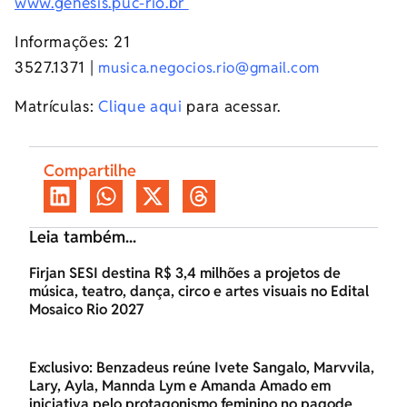
www.genesis.puc-rio.br
Informações: 21
3527.1371 |
musica.negocios.rio@gmail.com
Matrículas:
Clique aqui
para acessar.
Compartilhe
Leia também...
Firjan SESI destina R$ 3,4 milhões a projetos de
música, teatro, dança, circo e artes visuais no Edital
Mosaico Rio 2027
Exclusivo: Benzadeus reúne Ivete Sangalo, Marvvila,
Lary, Ayla, Mannda Lym e Amanda Amado em
iniciativa pelo protagonismo feminino no pagode