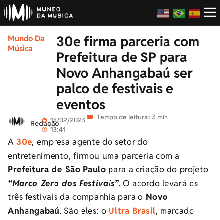
30e firma parceria com
Mundo Da
Música
Prefeitura de SP para
Novo Anhangabaú ser
palco de festivais e
eventos
Tempo de leitura: 3 min
15/02/2023
Redação
13:41
A
30e
, empresa agente do setor do
entretenimento, firmou uma parceria com a
Prefeitura de São Paulo
para a criação do projeto
“Marco Zero dos Festivais”
. O acordo levará os
três festivais da companhia para o
Novo
Anhangabaú
. São eles: o
Ultra Brasil
, marcado