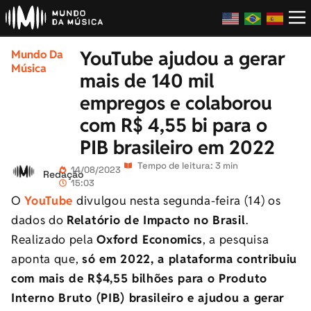
YouTube ajudou a gerar
Mundo Da
Música
mais de 140 mil
empregos e colaborou
com R$ 4,55 bi para o
PIB brasileiro em 2022
Tempo de leitura: 3 min
14/08/2023
Redação
15:03
O
YouTube
divulgou nesta segunda-feira (14) os
dados do
Relatório de Impacto no Brasil
.
Realizado pela
Oxford Economics
, a pesquisa
aponta que,
só em 2022, a plataforma contribuiu
com mais de R$4,55 bilhões para o Produto
Interno Bruto (PIB) brasileiro e ajudou a gerar