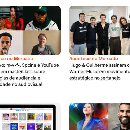
ce no Mercado
Acontece no Mercado
vo: m-v-f-, Spcine e YouTube
Hugo & Guilherme assinam 
em masterclass sobre
Warner Music em moviment
gias de audiência e
estratégico no sertanejo
dade no audiovisual