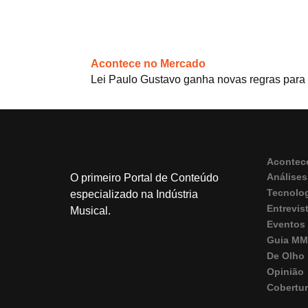
Acontece no Mercado
Lei Paulo Gustavo ganha novas regras para 
Acontec
Análises
O primeiro Portal de Conteúdo
Tecnolo
especializado na Indústria
Entrevis
Musical.
Eventos
Guia M
De Olho 
Opinião
Cobertu