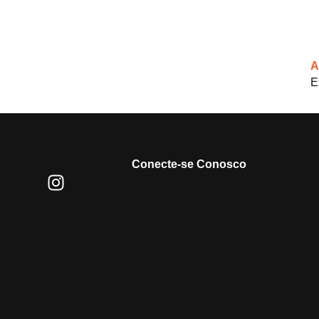
A
E
Conecte-se Conosco