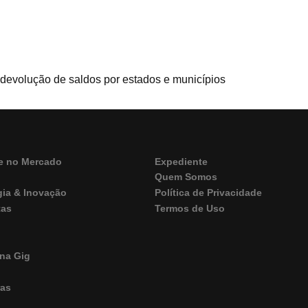
devolução de saldos por estados e municípios
e no Mercado
Expediente
Quem Somos
gia & Inovação
Política de Privacidade
tas
Termos de Uso
M
na Gig
ras