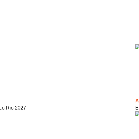
A
ico Rio 2027
E