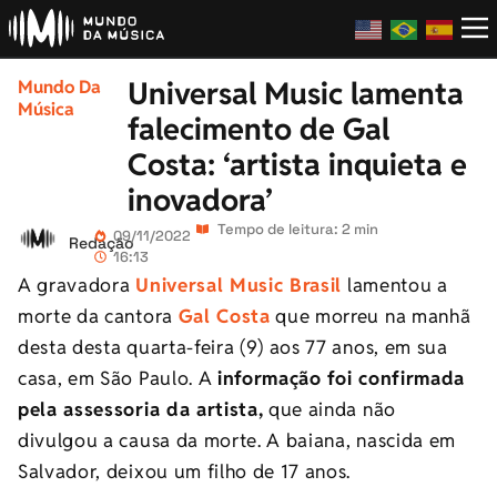
Universal Music lamenta
Mundo Da
Música
falecimento de Gal
Costa: ‘artista inquieta e
inovadora’
Tempo de leitura: 2 min
09/11/2022
Redação
16:13
A gravadora
Universal Music Brasil
lamentou a
morte da cantora
Gal Costa
que morreu na manhã
desta desta quarta-feira (9) aos 77 anos, em sua
casa, em São Paulo. A
informação foi confirmada
pela assessoria da artista,
que ainda não
divulgou a causa da morte. A baiana, nascida em
Salvador, deixou um filho de 17 anos.