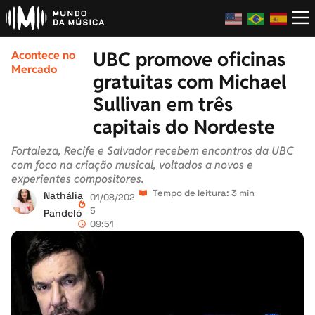
UBC promove oficinas
Acontece no
Mercado
gratuitas com Michael
Sullivan em três
capitais do Nordeste
Fortaleza, Recife e Salvador recebem encontros da UBC
com foco na criação musical, voltados a novos e
experientes compositores.
Tempo de leitura: 3 min
Nathália
01/08/202
5
Pandeló
09:51