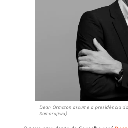
Dean Ormston assume a presidência do 
Samarajiwa)