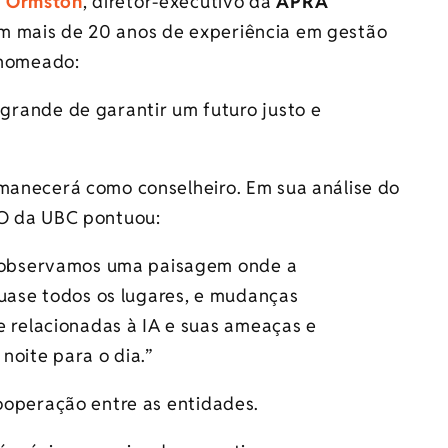
 Ormston
, diretor-executivo da
APRA
om mais de 20 anos de experiência em gestão
r nomeado:
rande de garantir um futuro justo e
rmanecerá como conselheiro. Em sua análise do
EO da UBC pontuou:
, observamos uma paisagem onde a
quase todos os lugares, e mudanças
e relacionadas à IA e suas ameaças e
noite para o dia.”
cooperação entre as entidades.