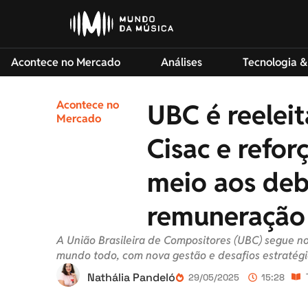
Acontece no Mercado
Análises
Tecnologia &
Acontece no
UBC é reelei
Mercado
Cisac e refor
meio aos deb
remuneração
A União Brasileira de Compositores (UBC) segue no
mundo todo, com nova gestão e desafios estratégic
Nathália Pandeló
29/05/2025
15:28