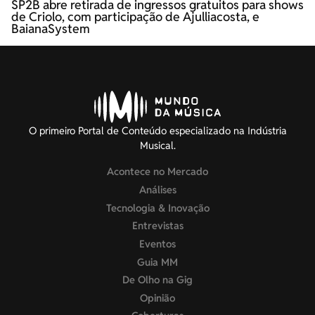
SP2B abre retirada de ingressos gratuitos para shows
de Criolo, com participação de Ajulliacosta, e
BaianaSystem
O primeiro Portal de Conteúdo especializado na Indústria
Musical.
Acontece no Mercado
Análises
Tecnologia & Inovação
Entrevistas
Eventos
Guia MM
De Olho na Gig
Opinião