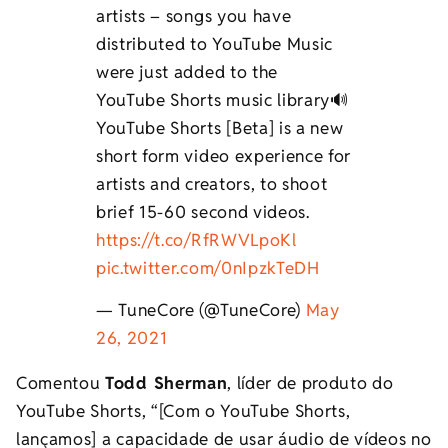
artists – songs you have
distributed to YouTube Music
were just added to the
YouTube Shorts music library🔊
YouTube Shorts [Beta] is a new
short form video experience for
artists and creators, to shoot
brief 15-60 second videos.⁠
https://t.co/RfRWVLpoKl
pic.twitter.com/0nIpzkTeDH
— TuneCore (@TuneCore)
May
26, 2021
Comentou
Todd Sherman
, líder de produto do
YouTube Shorts, “[Com o YouTube Shorts,
lançamos] a capacidade de usar áudio de vídeos no