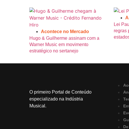
A
Lei Pa
regras 
Acontece no Mercado
estados
Hugo & Guilherme assinam com a
Warner Music em movimento
estratégico no sertanejo
Ac
O primeiro Portal de Conteúdo
An
especializado na Indústria
Te
Musical.
En
Ev
Gu
De