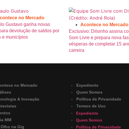
contece no Mercado
ulo Gustavo ganha novas
Acontece no Mercado
para devolução de saldos por
Exclusivo: Dilsinho assina c
 e municípios
Som Livre e prepara nova fas
vésperas de completar 15 an
carreira
ontece no Mercado
Expediente
álises
Quem Somos
cnologia & Inovação
Política de Privacidade
trevistas
Termos de Uso
entos
Expediente
ia MM
Quem Somos
 Olho na Gig
Política de Privacidade