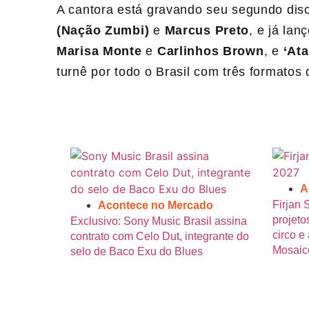
A cantora está gravando seu segundo disc
(Nação Zumbi)
e
Marcus Preto
, e já lan
Marisa Monte
e
Carlinhos Brown
, e
‘At
turnê por todo o Brasil com três formatos
A
Firjan 
Acontece no Mercado
projeto
Exclusivo: Sony Music Brasil assina
circo e 
contrato com Celo Dut, integrante do
Mosaic
selo de Baco Exu do Blues