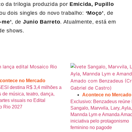
o da trilogia produzida por
Emicida, Pupillo
çou dois singles do novo trabalho:
‘Moço’
, de
a-me’
, de
Junio Barreto
. Atualmente, está em
 de shows.
contece no Mercado
SESI destina R$ 3,4 milhões a
s de música, teatro, dança,
Acontece no Mercado
artes visuais no Edital
Exclusivo: Benzadeus reúne 
o Rio 2027
Sangalo, Marvvila, Lary, Ayla,
Mannda Lym e Amanda Ama
iniciativa pelo protagonismo
feminino no pagode