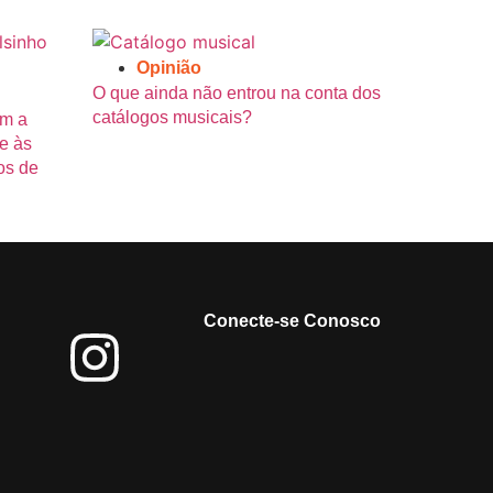
Opinião
O que ainda não entrou na conta dos
catálogos musicais?
om a
e às
os de
Conecte-se Conosco