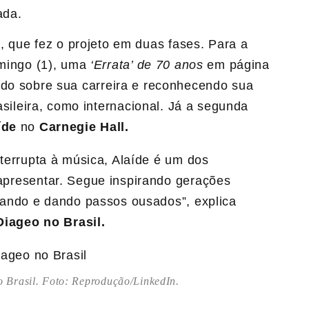
ada.
O
, que fez o projeto em duas fases. Para a
omingo (1), uma
‘Errata’ de 70 anos
em página
ndo sobre sua carreira e reconhecendo sua
rasileira, como internacional. Já a segunda
íde
no
Carnegie Hall.
terrupta à música, Alaíde é um dos
presentar. Segue inspirando gerações
ando e dando passos ousados”, explica
Diageo no Brasil.
no Brasil. Foto: Reprodução/LinkedIn.