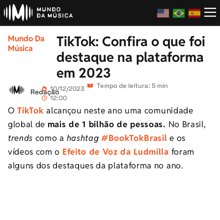
TikTok: Confira o que foi
Mundo Da
Música
destaque na plataforma
em 2023
Tempo de leitura: 5 min
10/12/2023
Redação
12:00
O
TikTok
alcançou neste ano uma comunidade
global de
mais de 1 bilhão de pessoas.
No Brasil,
trends
como a
hashtag
#BookTokBrasil
e os
vídeos com o
Efeito de Voz da Ludmilla
foram
alguns dos destaques da plataforma no ano.