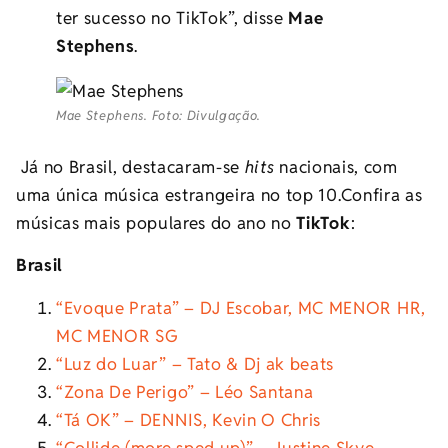
ter sucesso no TikTok”, disse
Mae
Stephens
.
Mae Stephens. Foto: Divulgação.
Já no Brasil, destacaram-se
hits
nacionais, com
uma única música estrangeira no top 10.Confira as
músicas mais populares do ano no
TikTok
:
Brasil
“Evoque Prata” – DJ Escobar, MC MENOR HR,
MC MENOR SG
“Luz do Luar” – Tato & Dj ak beats
“Zona De Perigo” – Léo Santana
“Tá OK” – DENNIS, Kevin O Chris
“Collide (more sped up)” – Justine Skye