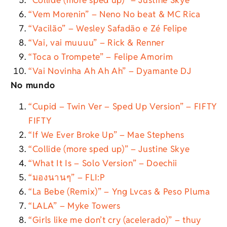
“Vem Morenin” – Neno No beat & MC Rica
“Vacilão” – Wesley Safadão e Zé Felipe
“Vai, vai muuuu” – Rick & Renner
“Toca o Trompete” – Felipe Amorim
“Vai Novinha Ah Ah Ah” – Dyamante DJ
No mundo
“Cupid – Twin Ver – Sped Up Version” – FIFTY
FIFTY
“If We Ever Broke Up” – Mae Stephens
“Collide (more sped up)” – Justine Skye
“What It Is – Solo Version” – Doechii
“มองนานๆ” – FLI:P
“La Bebe (Remix)” – Yng Lvcas & Peso Pluma
“LALA” – Myke Towers
“Girls like me don’t cry (acelerado)” – thuy