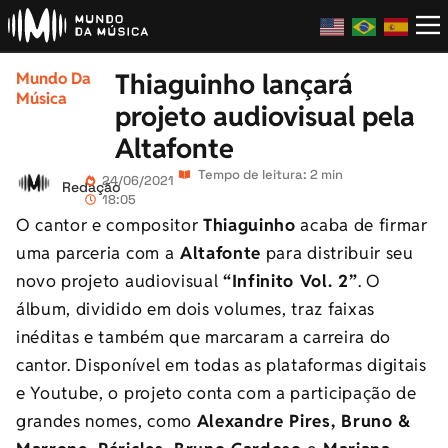
Thiaguinho lançará
Mundo Da
Música
projeto audiovisual pela
Altafonte
Tempo de leitura: 2 min
24/06/2021
Redação
18:05
O cantor e compositor
Thiaguinho
acaba de firmar
uma parceria com a
Altafonte
para distribuir seu
novo projeto audiovisual
“Infinito Vol. 2”
. O
álbum, dividido em dois volumes, traz faixas
inéditas e também que marcaram a carreira do
cantor. Disponível em todas as plataformas digitais
e Youtube, o projeto conta com a participação de
grandes nomes, como
Alexandre Pires, Bruno &