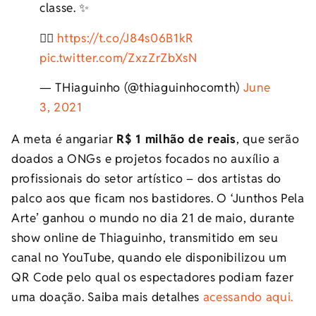
classe. ✨
👉🏿
https://t.co/J84s06B1kR
pic.twitter.com/ZxzZrZbXsN
— THiaguinho (@thiaguinhocomth)
June
3, 2021
A meta é angariar
R$ 1 milhão de reais
, que serão
doados a ONGs e projetos focados no auxílio a
profissionais do setor artístico – dos artistas do
palco aos que ficam nos bastidores. O ‘Junthos Pela
Arte’ ganhou o mundo no dia 21 de maio, durante
show online de Thiaguinho, transmitido em seu
canal no YouTube, quando ele disponibilizou um
QR Code pelo qual os espectadores podiam fazer
uma doação. Saiba mais detalhes
acessando aqui.