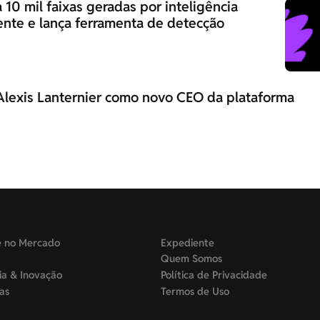
 10 mil faixas geradas por inteligência
amente e lança ferramenta de detecção
Alexis Lanternier como novo CEO da plataforma
e no Mercado
Expediente
Quem Somos
ia & Inovação
Política de Privacidade
tas
Termos de Uso