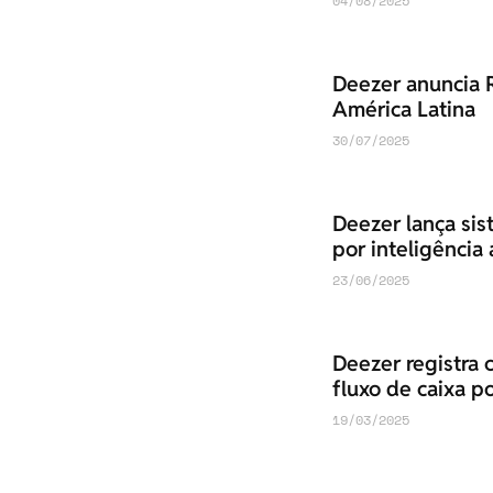
04/08/2025
Deezer anuncia R
América Latina
30/07/2025
Deezer lança sis
por inteligência a
23/06/2025
Deezer registra 
fluxo de caixa po
19/03/2025