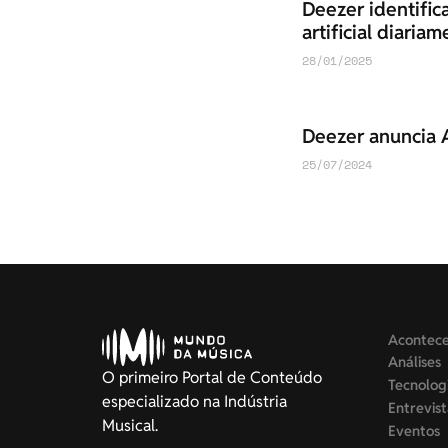
Deezer identifica
artificial diari
28/01/2025
Deezer anuncia 
25/07/2024
Acontec
Análises
O primeiro Portal de Conteúdo
Tecnolog
especializado na Indústria
Entrevis
Musical.
Eventos