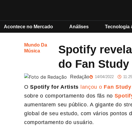
Acontece no Mercado
Análises
Tecnologia 
Mundo Da
Spotify revel
Música
do Fan Study 
Redação
14/04/2022
11:2
O
Spotify for Artists
lançou o
Fan Study
sobre o comportamento dos fãs no
Spotif
aumentarem seu público. A gigante do st
global de seu estudo, com vários pontos
comportamento do usuário.