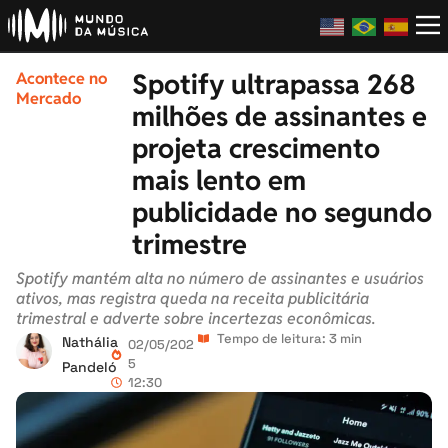
Spotify ultrapassa 268
Acontece no
Mercado
milhões de assinantes e
projeta crescimento
mais lento em
publicidade no segundo
trimestre
Spotify mantém alta no número de assinantes e usuários
ativos, mas registra queda na receita publicitária
trimestral e adverte sobre incertezas econômicas.
Tempo de leitura: 3 min
Nathália
02/05/202
5
Pandeló
12:30