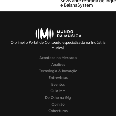
SP2B abre retirada de ingre
e BaianaSystem
O primeiro Portal de Conteúdo especializado na Indústria
Musical.
Acontece no Mercado
Análises
Tecnologia & Inovação
Entrevistas
Eventos
Guia MM
De Olho na Gig
Opinião
Coberturas