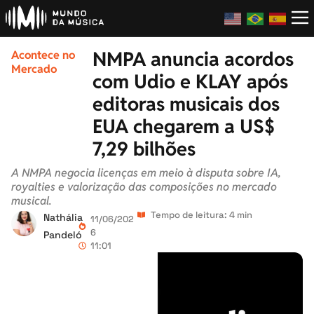
NMPA anuncia acordos
Acontece no
Mercado
com Udio e KLAY após
editoras musicais dos
EUA chegarem a US$
7,29 bilhões
A NMPA negocia licenças em meio à disputa sobre IA,
royalties e valorização das composições no mercado
musical.
Tempo de leitura: 4 min
Nathália
11/06/202
6
Pandeló
11:01