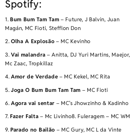
Spotify:
1.
Bum Bum Tam Tam
– Future, J Balvin, Juan
Magán, MC Fioti, Stefflon Don
2.
Olha A Explosão
– MC Kevinho
3.
Vai malandra
– Anitta, DJ Yuri Martins, Maejor,
Mc Zaac, Tropkillaz
4.
Amor de Verdade
– MC Kekel, MC Rita
5.
Joga O Bum Bum Tam Tam
– MC Fioti
6.
Agora vai sentar
– MC’s Jhowzinho & Kadinho
7.
Fazer Falta
– Mc Livinho8. Fuleragem – MC WM
9.
Parado no Bailão
– MC Gury, MC L da Vinte