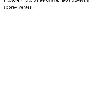
Piloto e Piloto da aeronave, não houveram
sobreviventes.