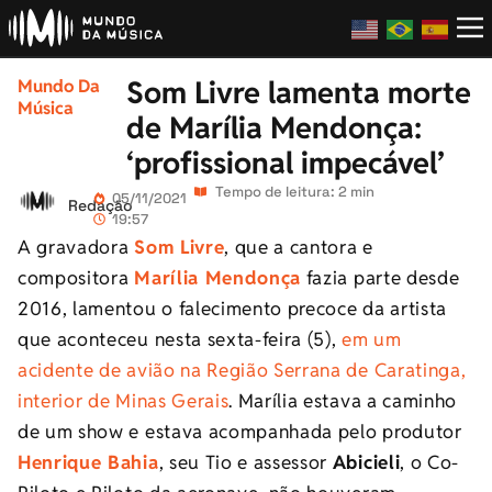
Som Livre lamenta morte
Mundo Da
Música
de Marília Mendonça:
‘profissional impecável’
Tempo de leitura: 2 min
05/11/2021
Redação
19:57
A gravadora
Som Livre
, que a cantora e
compositora
Marília Mendonça
fazia parte desde
2016, lamentou o falecimento precoce da artista
que aconteceu nesta sexta-feira (5),
em um
acidente de avião na Região Serrana de Caratinga,
interior de Minas Gerais
. Marília estava a caminho
de um show e estava acompanhada pelo produtor
Henrique Bahia
, seu Tio e assessor
Abicieli
, o Co-