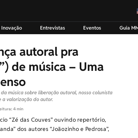
 Inovação
Entrevistas
Eventos
Guia M
ça autoral pra
a”) de música – Uma
senso
da música sobre liberação autoral, nosso colunista
 a valorização do autor.
eitura: 4 min
ício “Zé das Couves” ouvindo repertório,
nda” dos autores “Joãozinho e Pedrosa”,