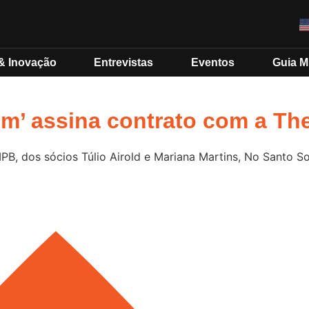
& Inovação
Entrevistas
Eventos
Guia 
om’ assina contrato com a Th
MPB, dos sócios Túlio Airold e Mariana Martins, No Santo 