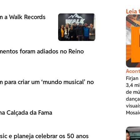
Leia
om a Walk Records
amentos foram adiados no Reino
Acont
Firjan
 para criar um ‘mundo musical’ no
3,4 mi
de mús
dança,
visuai
 na Calçada da Fama
Mosai
ic e planeja celebrar os 50 anos