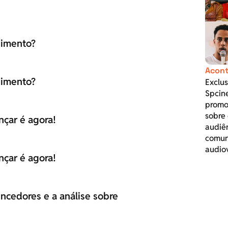
nimento?
Acont
nimento?
Exclus
Spcin
promo
sobre 
nçar é agora!
audiê
comun
audio
nçar é agora!
ncedores e a análise sobre