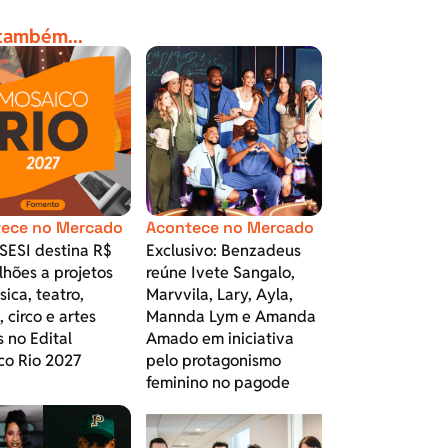
 também...
ece no Mercado
Acontece no Mercado
 SESI destina R$
Exclusivo: Benzadeus
lhões a projetos
reúne Ivete Sangalo,
ica, teatro,
Marvvila, Lary, Ayla,
 circo e artes
Mannda Lym e Amanda
s no Edital
Amado em iniciativa
co Rio 2027
pelo protagonismo
feminino no pagode