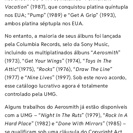
Vacation
” (1987), que conquistou platina quíntupla
nos EUA; “Pump” (1989) e “Get A Grip” (1993),
ambos platina séptupla nos EUA.
No entanto, a maioria de seus álbuns foi lançada
pela Columbia Records, selo da Sony Music,
incluindo os multiplatinados álbuns “
Aerosmith
”
(1973), “
Get Your Wings
” (1974), “
Toys In The
Attic
“(1975), “
Rocks
” (1976), “
Draw The Line
”
(1977) e “
Nine Lives
” (1997). Sob este novo acordo,
esse catálogo lucrativo agora é totalmente
controlado pela UMG.
Alguns trabalhos do Aerosmith já estão disponíveis
com a UMG – “
Night In The Ruts
” (1979), “
Rock In A
Hard Place
” (1982) e “
Done With Mirrors
” (1985) –
se qualificam sob uma cláusula do Copyright Act