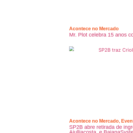
Acontece no Mercado
Mr. Plot celebra 15 anos c
Acontece no Mercado
,
Even
SP2B abre retirada de ingr
Ajulliacosta, e BaianaSyst