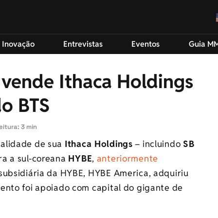
 Inovação
Entrevistas
Eventos
Guia M
 vende Ithaca Holdings
do BTS
eitura: 3 min
alidade de sua
Ithaca Holdings
– incluindo
SB
ra a sul-coreana
HYBE
,
anteriormente
 subsidiária da HYBE, HYBE America, adquiriu
ento foi apoiado com capital do gigante de