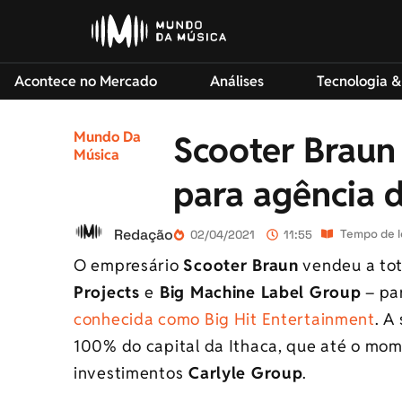
Acontece no Mercado
Análises
Tecnologia &
Mundo Da
Scooter Braun
Música
para agência 
Redação
Tempo de l
02/04/2021
11:55
O empresário
Scooter Braun
vendeu a tot
Projects
e
Big Machine Label Group
– pa
conhecida como Big Hit Entertainment
. A
100% do capital da Ithaca, que até o mom
investimentos
Carlyle Group
.