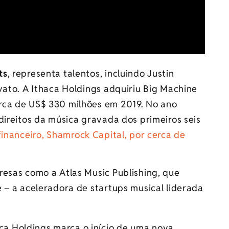
ts
, representa talentos, incluindo Justin
vato. A Ithaca Holdings adquiriu Big Machine
rca de US$ 330 milhões em 2019. No ano
direitos da música gravada dos primeiros seis
financeiro, Shamrock Capital, por cerca de
resas como a Atlas Music Publishing, que
 – a aceleradora de startups musical liderada
aca Holdings marca o início de uma nova