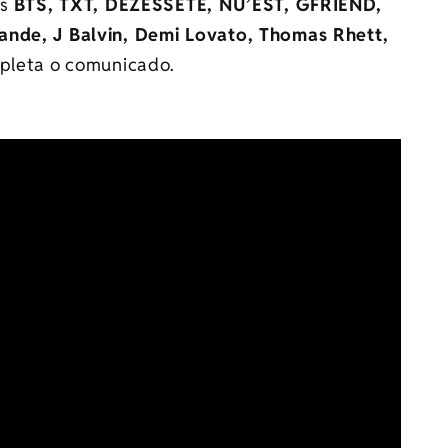
is
BTS, TXT, DEZESSETE, NU’EST, GFRIEND,
ande, J Balvin, Demi Lovato, Thomas Rhett,
pleta o comunicado.