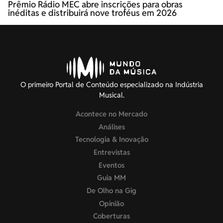
Prêmio Rádio MEC abre inscrições para obras
inéditas e distribuirá nove troféus em 2026
O primeiro Portal de Conteúdo especializado na Indústria
Musical.
Acontece no Mercado
Análises
Tecnologia & Inovação
Entrevistas
Eventos
Guia MM
De Olho na Gig
Opinião
Coberturas