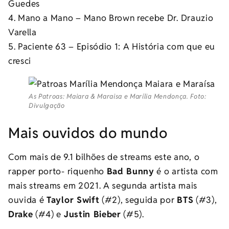
Guedes
4. Mano a Mano – Mano Brown recebe Dr. Drauzio
Varella
5. Paciente 63 – Episódio 1: A História com que eu
cresci
As Patroas: Maiara & Maraisa e Marília Mendonça. Foto:
Divulgação
Mais ouvidos do mundo
Com mais de 9.1 bilhões de streams este ano, o
rapper porto- riquenho
Bad Bunny
é o artista com
mais streams em 2021. A segunda artista mais
ouvida é
Taylor Swift
(#2), seguida por
BTS
(#3),
Drake
(#4) e
Justin Bieber
(#5).