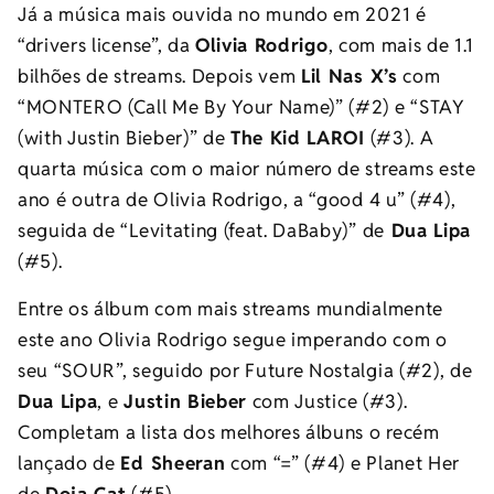
Já a música mais ouvida no mundo em 2021 é
“drivers license”, da
Olivia Rodrigo
, com mais de 1.1
bilhões de streams. Depois vem
Lil Nas X’s
com
“MONTERO (Call Me By Your Name)” (#2) e “STAY
(with Justin Bieber)” de
The Kid LAROI
(#3). A
quarta música com o maior número de streams este
ano é outra de Olivia Rodrigo, a “good 4 u” (#4),
seguida de “Levitating (feat. DaBaby)” de
Dua Lipa
(#5).
Entre os álbum com mais streams mundialmente
este ano Olivia Rodrigo segue imperando com o
seu “SOUR”, seguido por Future Nostalgia (#2), de
Dua Lipa
, e
Justin Bieber
com Justice (#3).
Completam a lista dos melhores álbuns o recém
lançado de
Ed Sheeran
com “=” (#4) e Planet Her
de
Doja Cat
(#5).