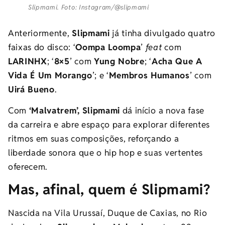
Slipmami. Foto: Instagram/@slipmami
Anteriormente,
Slipmami
já tinha divulgado quatro
faixas do disco: ‘
Oompa Loompa
’
feat
com
LARINHX
; ‘
8×5
’ com
Yung Nobre
;
‘
Acha Que A
Vida É Um Morango
’; e ‘
Membros Humanos
’ com
Uirá Bueno
.
Com
‘Malvatrem’,
Slipmami
dá início a nova fase
da carreira e abre espaço para explorar diferentes
ritmos em suas composições, reforçando a
liberdade sonora que o hip hop e suas vertentes
oferecem.
Mas, afinal, quem é Slipmami?
Nascida na Vila Urussaí, Duque de Caxias, no Rio