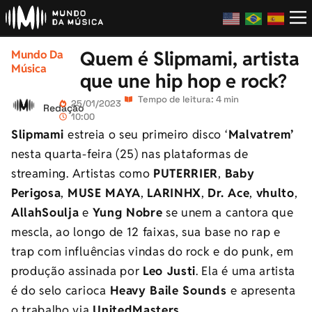
Quem é Slipmami, artista
Mundo Da
Música
que une hip hop e rock?
Tempo de leitura: 4 min
25/01/2023
Redação
10:00
Slipmami
estreia o seu primeiro disco ‘
Malvatrem’
nesta quarta-feira (25) nas plataformas de
streaming.
Artistas como
PUTERRIER
,
Baby
Perigosa
,
MUSE MAYA
,
LARINHX
,
Dr. Ace
,
vhulto
,
AllahSoulja
e
Yung Nobre
se unem
a cantora que
mescla,
ao longo de 12 faixas,
sua base no r
ap e
trap com influências vindas do rock e do punk, em
produção assinada por
Leo Justi
.
Ela é uma artista
é do
selo carioca
Heavy Baile Sounds
e apresenta
o trabalho via
UnitedMasters.