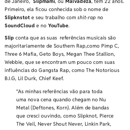
de Janeiro,
Slipmami
, ou
Malvadeza
, tem 22 anos.
Primeiro, ela ficou conhecida sob o nome de
Slipknstot
e seu trabalho com
shit-rap
no
SoundCloud
e no
YouTube
.
Slip
conta que as suas referências musicais são
majoritariamente de Southern Rap,como Pimp C,
Three 6 Mafia, Geto Boys, Megan Thee Stallion,
Webbie, que se encontram um pouco com suas
influências do Gangsta Rap, como The Notorious
B.I.G, Lil Durk, Chief Keef.
“As minhas referências vão para toda
uma nova cena quando chegam no Nu
Metal (Deftones, Korn). Além de bandas
que cresci ouvindo, como Slipknot, Pierce
The Veil, Never Shout Never, Linkin Park,