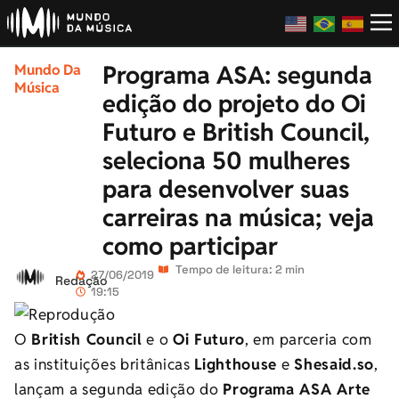
Programa ASA: segunda
Mundo Da
Música
edição do projeto do Oi
Futuro e British Council,
seleciona 50 mulheres
para desenvolver suas
carreiras na música; veja
como participar
Tempo de leitura: 2 min
27/06/2019
Redação
19:15
O
British Council
e o
Oi Futuro
, em parceria com
as instituições britânicas
Lighthouse
e
Shesaid.so
,
lançam a segunda edição do
Programa ASA Arte