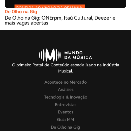
De Olho na Gig
De Olho na Gig: ONErpm, Itaú Cultural, Deezer e
mais vagas abertas
O primeiro Portal de Conteúdo especializado na Indústria
Musical.
Acontece no Mercado
Análises
Tecnologia & Inovação
Entrevistas
Eventos
Guia MM
De Olho na Gig