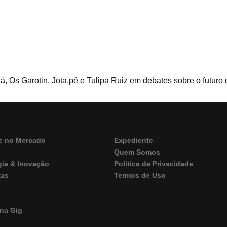
, Os Garotin, Jota.pê e Tulipa Ruiz em debates sobre o futuro
e no Mercado
Expediente
Quem Somos
gia & Inovação
Política de Privacidade
tas
Termos de Uso
M
na Gig