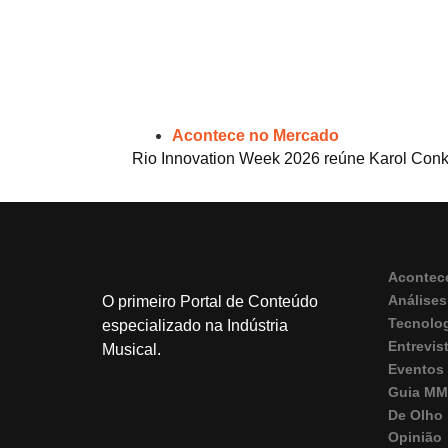
Acontece no Mercado
Rio Innovation Week 2026 reúne Karol Conká
Acontec
Análises
O primeiro Portal de Conteúdo
Tecnolo
especializado na Indústria
Entrevis
Musical.
Eventos
Guia M
De Olho 
Opinião