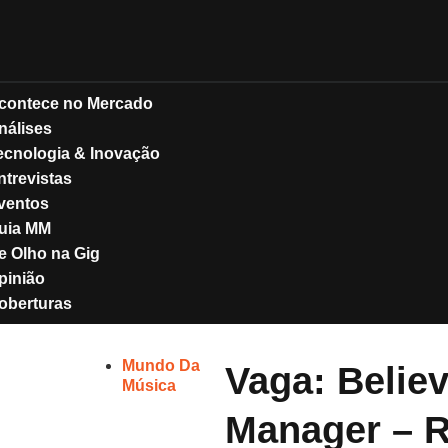
contece no Mercado
nálises
ecnologia & Inovação
ntrevistas
ventos
uia MM
e Olho na Gig
pinião
oberturas
Mundo Da
Vaga: Believ
Música
Manager – R