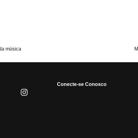
 da música
M
Conecte-se Conosco