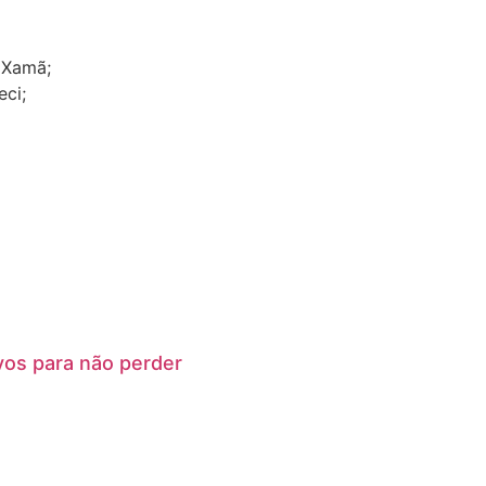
 Xamã;
eci;
vos para não perder