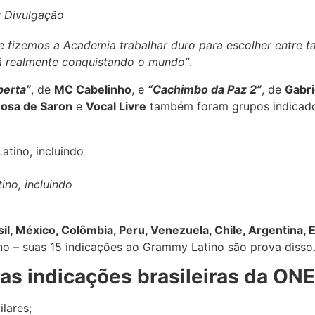
: Divulgação
 e fizemos a Academia trabalhar duro para escolher entre
stá realmente conquistando o mundo”
.
berta”
, de
MC Cabelinho
, e
“Cachimbo da Paz 2”
, de
Gabri
osa de Saron
e
Vocal Livre
também foram grupos indicad
no, incluindo
sil, México, Colômbia, Peru, Venezuela, Chile, Argentina,
ino – suas 15 indicações ao Grammy Latino são prova disso
das indicações brasileiras da ON
lares;