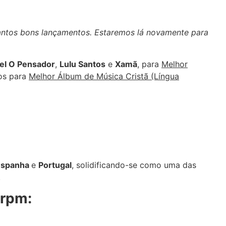
 tantos bons lançamentos. Estaremos lá novamente para
el O Pensador
,
Lulu Santos
e
Xamã
, para
Melhor
os para
Melhor Álbum de Música Cristã (Língua
 Espanha
e
Portugal
, solidificando-se como uma das
.
Erpm: