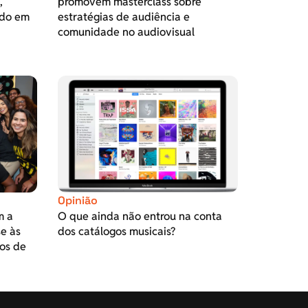
,
promovem masterclass sobre
do em
estratégias de audiência e
comunidade no audiovisual
Opinião
m a
O que ainda não entrou na conta
se às
dos catálogos musicais?
os de