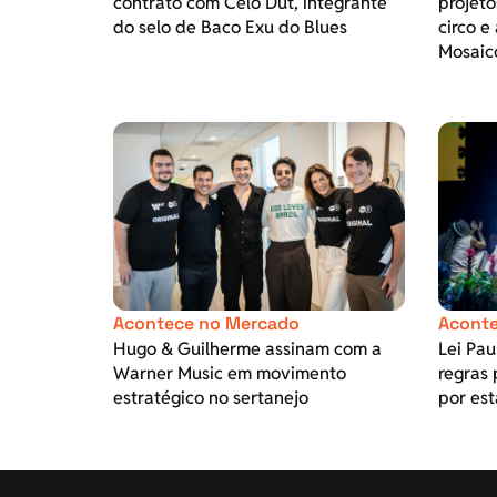
contrato com Celo Dut, integrante
projeto
do selo de Baco Exu do Blues
circo e
Mosaic
Acontece no Mercado
Aconte
Hugo & Guilherme assinam com a
Lei Pa
Warner Music em movimento
regras 
estratégico no sertanejo
por est