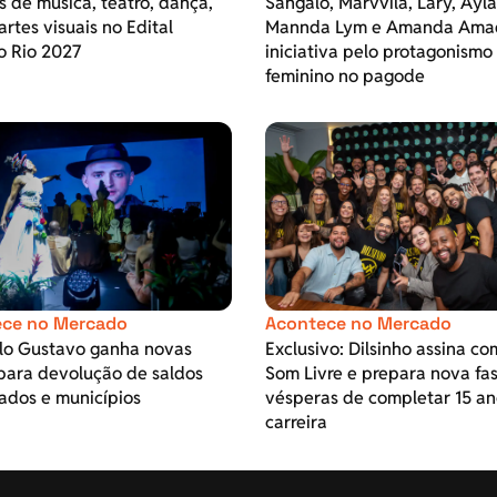
s de música, teatro, dança,
Sangalo, Marvvila, Lary, Ayla
 artes visuais no Edital
Mannda Lym e Amanda Ama
o Rio 2027
iniciativa pelo protagonismo
feminino no pagode
ce no Mercado
Acontece no Mercado
ulo Gustavo ganha novas
Exclusivo: Dilsinho assina co
para devolução de saldos
Som Livre e prepara nova fa
ados e municípios
vésperas de completar 15 an
carreira