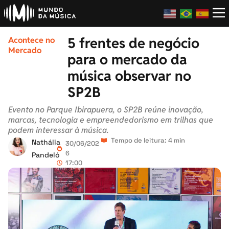
5 frentes de negócio
Acontece no
Mercado
para o mercado da
música observar no
SP2B
Evento no Parque Ibirapuera, o SP2B reúne inovação,
marcas, tecnologia e empreendedorismo em trilhas que
podem interessar à música.
Tempo de leitura: 4 min
Nathália
30/06/202
6
Pandeló
17:00