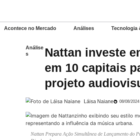
Acontece no Mercado
Análises
Tecnologia 
Análise
Nattan investe em
s
em 10 capitais p
projeto audiovis
Láisa Naiane
08/08/2024
Nattan Prepara Ação Simultânea de Lançamento do Proj