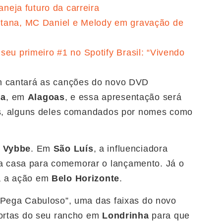
aneja futuro da carreira
ntana, MC Daniel e Melody em gravação de
seu primeiro #1 no Spotify Brasil: “Vivendo
n cantará as canções do novo DVD
ia
, em
Alagoas
, e essa apresentação será
tos, alguns deles comandados por nomes como
a
Vybbe
. Em
São Luís
, a influenciadora
 casa para comemorar o lançamento. Já o
á a ação em
Belo Horizonte
.
“Pega Cabuloso”, uma das faixas do novo
ortas do seu rancho em
Londrinha
para que