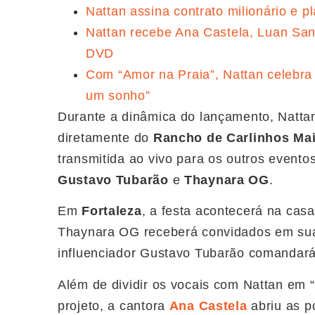
Nattan assina contrato milionário e pl
Nattan recebe Ana Castela, Luan Sa
DVD
Com “Amor na Praia”, Nattan celebra 
um sonho”
Durante a dinâmica do lançamento, Natta
diretamente do
Rancho de Carlinhos Ma
transmitida ao vivo para os outros even
Gustavo Tubarão
e
Thaynara OG
.
Em
Fortaleza
, a festa acontecerá na cas
Thaynara OG receberá convidados em sua
influenciador Gustavo Tubarão comandar
Além de dividir os vocais com Nattan em 
projeto, a cantora
Ana Castela
abriu as p