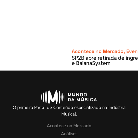
Acontece no Mercado
,
Even
SP2B abre retirada de ingre
e BaianaSystem
O primeiro Portal de Conteúdo especializado na Indústria
Musical.
Acontece no Mercado
Análises